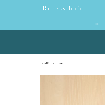
home
HOME
item