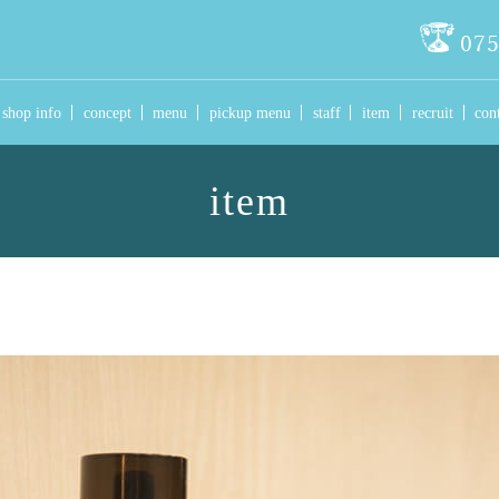
shop info
concept
menu
pickup menu
staff
item
recruit
con
item