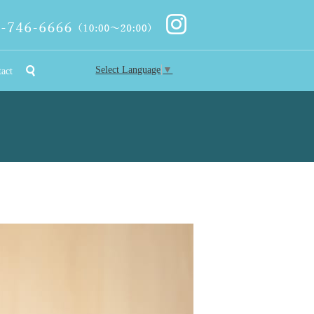
Select Language
▼
search
tact